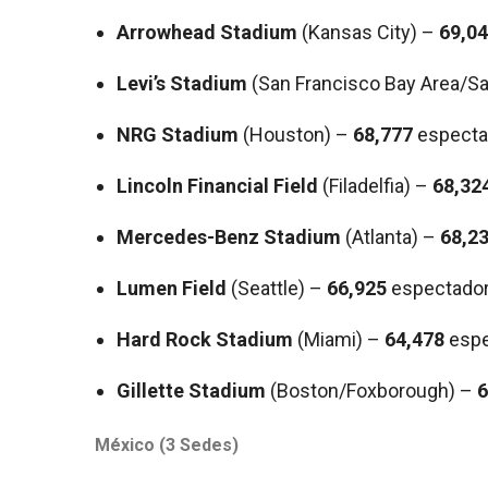
Arrowhead Stadium
(Kansas City) –
69,0
Levi’s Stadium
(San Francisco Bay Area/Sa
NRG Stadium
(Houston) –
68,777
especta
Lincoln Financial Field
(Filadelfia) –
68,32
Mercedes-Benz Stadium
(Atlanta) –
68,2
Lumen Field
(Seattle) –
66,925
espectado
Hard Rock Stadium
(Miami) –
64,478
espe
Gillette Stadium
(Boston/Foxborough) –
6
México (3 Sedes)