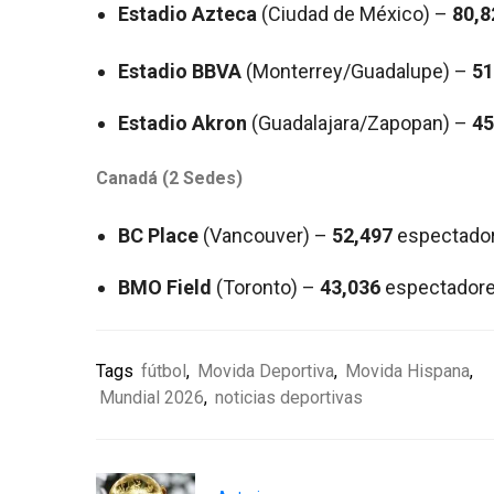
Estadio Azteca
(Ciudad de México) –
80,8
Estadio BBVA
(Monterrey/Guadalupe) –
51
Estadio Akron
(Guadalajara/Zapopan) –
45
Canadá (2 Sedes)
BC Place
(Vancouver) –
52,497
espectado
BMO Field
(Toronto) –
43,036
espectador
Tags
fútbol
,
Movida Deportiva
,
Movida Hispana
,
Mundial 2026
,
noticias deportivas