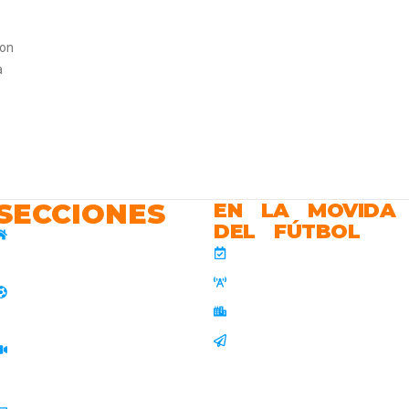
con
a
SECCIONES
EN LA MOVIDA
DEL FÚTBOL
Calendario
Inicio
Cobertura Especial
Dallas 2026
Mundial 2026
Últimas Noticias
Videos