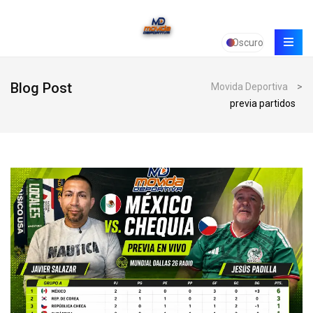
Oscuro
Blog Post
Movida Deportiva
>
previa partidos